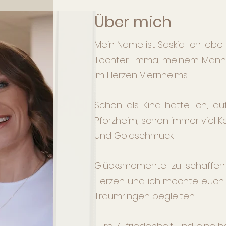
Über mich
Mein Name ist Saskia. Ich leb
Tochter Emma, meinem Mann P
im Herzen Viernheims.
Schon als Kind hatte ich, a
Pforzheim, schon immer viel K
und Goldschmuck.
Glücksmomente zu schaffen 
Herzen und ich möchte euch
Traumringen begleiten.