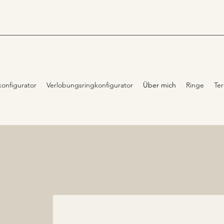
konfigurator
Verlobungsringkonfigurator
Über mich
Ringe
Te