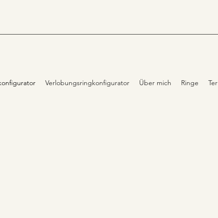
konfigurator
Verlobungsringkonfigurator
Über mich
Ringe
Te