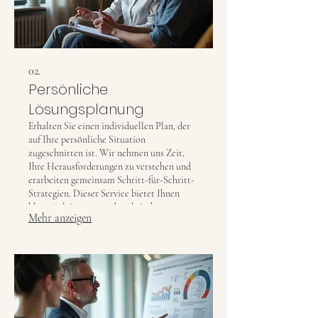
02.
Persönliche
Lösungsplanung
Erhalten Sie einen individuellen Plan, der
auf Ihre persönliche Situation
zugeschnitten ist. Wir nehmen uns Zeit,
Ihre Herausforderungen zu verstehen und
erarbeiten gemeinsam Schritt-für-Schritt-
Strategien. Dieser Service bietet Ihnen
klare Anleitungen und praktische
Mehr anzeigen
Empfehlungen für Ihren Erfolg. Freuen Sie
sich auf eine Lösung, die nur für Sie
gemacht ist.