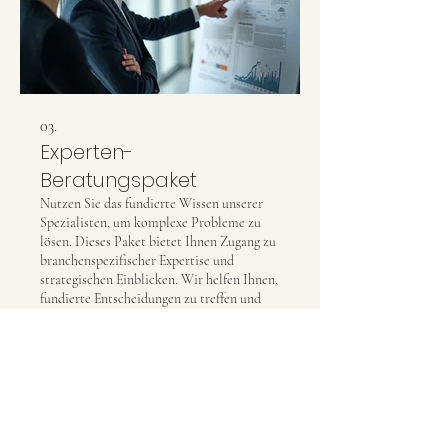
03.
Experten-
Beratungspaket
Nutzen Sie das fundierte Wissen unserer
Spezialisten, um komplexe Probleme zu
lösen. Dieses Paket bietet Ihnen Zugang zu
branchenspezifischer Expertise und
strategischen Einblicken. Wir helfen Ihnen,
fundierte Entscheidungen zu treffen und
Potenziale zu erkennen. Erhalten Sie klare,
Mehr anzeigen
umsetzbare Ratschläge, die Ihren
Fortschritt beschleunigen.
ATELIER EMMA